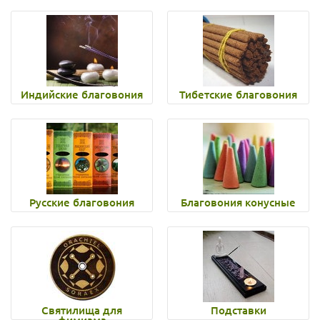
Индийские благовония
Тибетские благовония
Русские благовония
Благовония конусные
Святилища для
Подставки