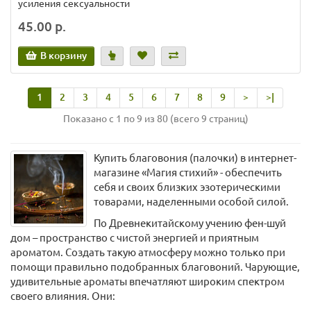
усиления сексуальности
45.00 р.
В корзину
1
2
3
4
5
6
7
8
9
>
>|
Показано с 1 по 9 из 80 (всего 9 страниц)
Купить благовония (палочки) в интернет-
магазине «Магия стихий» - обеспечить
себя и своих близких эзотерическими
товарами, наделенными особой силой.
По Древнекитайскому учению фен-шуй
дом – пространство с чистой энергией и приятным
ароматом. Создать такую атмосферу можно только при
помощи правильно подобранных благовоний. Чарующие,
удивительные ароматы впечатляют широким спектром
своего влияния. Они: