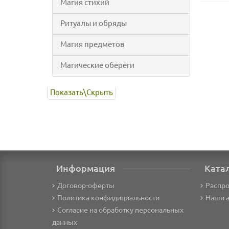
Магия стихий
Ритуалы и обряды
Магия предметов
Магические обереги
Показать\Cкрыть
Информация
Ката
Договор-оферты
Распр
Политика конфидициальности
Наши 
Согласие на обработку персональных
данных