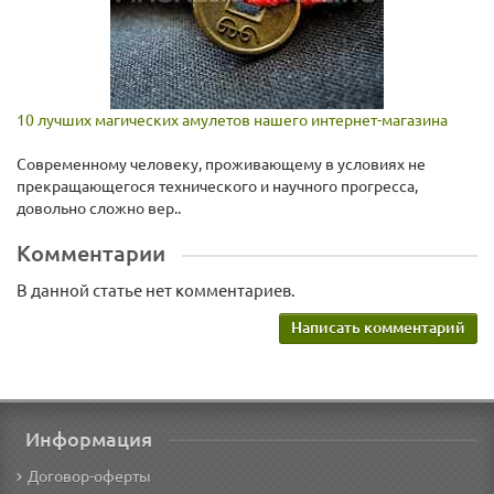
10 лучших магических амулетов нашего интернет-магазина
По
Современному человеку, проживающему в условиях не
На
прекращающегося технического и научного прогресса,
си
довольно сложно вер..
не
Комментарии
В данной статье нет комментариев.
Написать комментарий
Информация
Договор-оферты