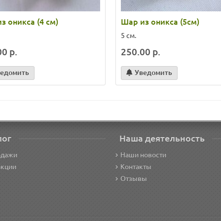
з оникса (4 см)
Шар из оникса (5см)
5 см.
0 р.
250.00 р.
едомить
Уведомить
лог
Наша деятельность
одажи
Наши новости
акции
Контакты
Отзывы