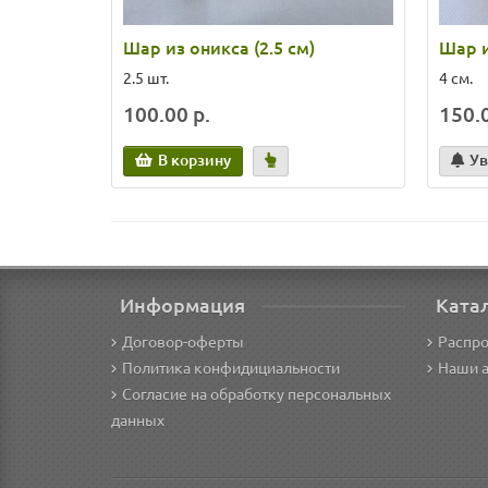
Шар из оникса (2.5 см)
Шар и
2.5 шт.
4 см.
100.00 р.
150.0
В корзину
Ув
Информация
Ката
Договор-оферты
Распр
Политика конфидициальности
Наши 
Согласие на обработку персональных
данных