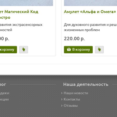
ет Магический Код
Амулет «Альфа и Омега»
остро
звития экстрасенсорных
Для духовного развития и ре
бностей
жизненных проблем
0 р.
220.00 р.
 корзину
В корзину
лог
Наша деятельность
одажи
Наши новости
акции
Контакты
Отзывы