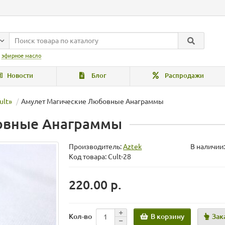
:
эфирное масло
Новости
Блог
Распродажи
ult»
Амулет Магические Любовные Анаграммы
овные Анаграммы
Производитель:
Aztek
В наличии:
Код товара: Cult-28
220.00 р.
В корзину
Зак
Кол-во