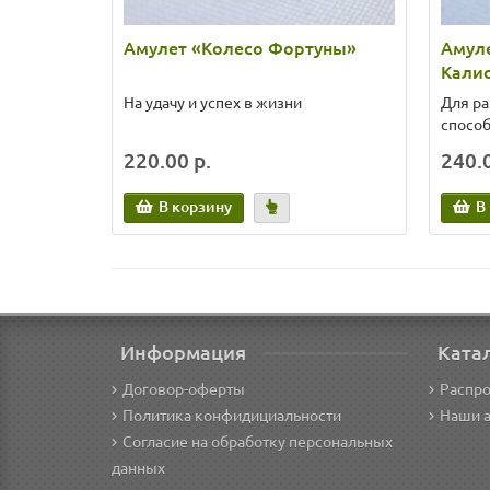
Амулет «Колесо Фортуны»
Амул
Кали
На удачу и успех в жизни
Для ра
спосо
220.00 р.
240.0
В корзину
В
Информация
Ката
Договор-оферты
Распр
Политика конфидициальности
Наши 
Согласие на обработку персональных
данных