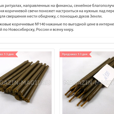
х ритуалах, направленных на финансы, семейное благополучи
амя коричневой свечи поможет настроиться на нужных лад пе
 для свершения мести обидчику, с помощью духов Земли.
сковые коричневые №140 маканые по выгодной цене в интернет
 по Новосибирску, России и всему миру.
аз 1-3 дня
Предзаказ 1-3 дня