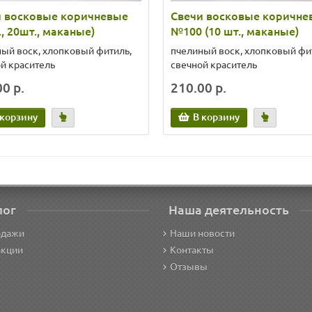
и восковые коричневые
Свечи восковые коричне
., 20шт., маканые)
№100 (10 шт., маканые)
ый воск, хлопковый фитиль,
пчелиный воск, хлопковый фи
й краситель
свечной краситель
0 р.
210.00 р.
 корзину
В корзину
лог
Наша деятельность
одажи
Наши новости
акции
Контакты
Отзывы