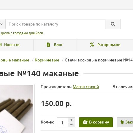
:
доска с гвоздями для йоги
Новости
Блог
Распродажи
ковые маканые
Коричневые
Свечи восковые коричневые №140 
евые №140 маканые
Производитель:
Магия стихий
В наличии:
150.00 р.
В корзину
Зак
Кол-во