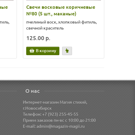
вые
Свечи восковые коричневые
Свеча ча
№80 (5 шт., маканые)
кокос» (
тиль,
пчелиный воск, хлопковый фитиль,
Способств
свечной краситель
очищению 
125.00 р.
190.00 
В корзину
Уведо
О нас
Интернет-магазин Магия стихий,
г.Новосибирск
Телефон: +7 (923) 255-45-55
Прием заказов пн-вс с 10:00 до 21:00
E-mail:
admin@magazin-magii.ru