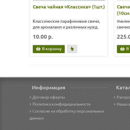
Свеча чайная «Классика» (1шт.)
Свеч
(10см
Классические парафиновые свечи,
пчелин
для аромаламп и различных нужд.
свечно
10.00 р.
225.0
В корзину
В
Информация
Ката
Договор-оферты
Распр
Политика конфидициальности
Наши 
Согласие на обработку персональных
данных