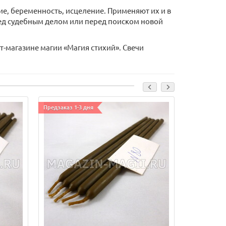
е, беременность, исцеление. Применяют их и в
ред судебным делом или перед поиском новой
-магазине магии «Магия стихий». Cвечи
Предзаказ 1-3 дня
Парафин, ст