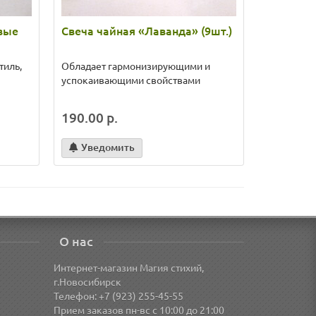
вые
Свеча чайная «Лаванда» (9шт.)
Благово
тиль,
Обладает гармонизирующими и
Для рассл
успокаивающими свойствами
медитацию
энергетич
190.00 р.
65.00 р.
Уведомить
В кор
О нас
Интернет-магазин Магия стихий,
г.Новосибирск
Телефон: +7 (923) 255-45-55
Прием заказов пн-вс с 10:00 до 21:00