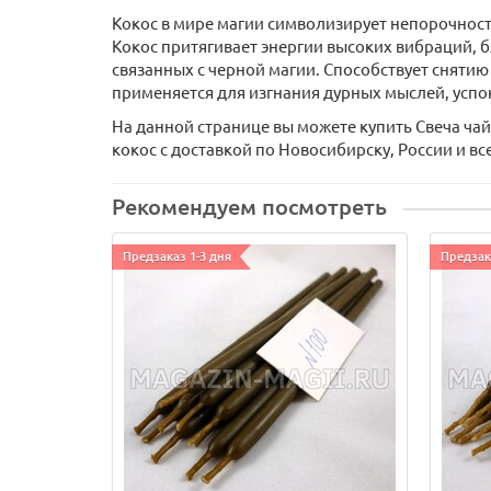
Кокос в мире магии символизирует непорочность
Кокос притягивает энергии высоких вибраций, 
связанных с черной магии. Способствует сняти
применяется для изгнания дурных мыслей, успок
На данной странице вы можете купить Свеча чай
кокос с доставкой по Новосибирску, России и вс
Рекомендуем посмотреть
Предзаказ 1-3 дня
Предзак