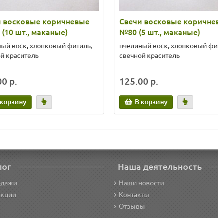
и восковые коричневые
Свечи восковые коричне
(10 шт., маканые)
№80 (5 шт., маканые)
ый воск, хлопковый фитиль,
пчелиный воск, хлопковый фи
й краситель
свечной краситель
0 р.
125.00 р.
 корзину
В корзину
лог
Наша деятельность
одажи
Наши новости
акции
Контакты
Отзывы