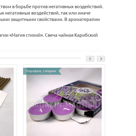
ством в борьбе против негативных воздействий.
х негативных воздействий, так или иначе
льными защитными свойствами. В ароматерапии
агии «Магия стихий». Свеча чайная Карибский
Парафин, стеарин