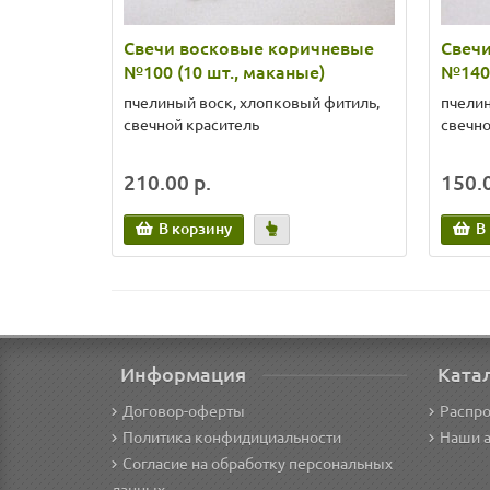
Свечи восковые коричневые
Свеч
№100 (10 шт., маканые)
№140 
пчелиный воск, хлопковый фитиль,
пчелин
свечной краситель
свечно
210.00 р.
150.0
В корзину
В
Информация
Ката
Договор-оферты
Распр
Политика конфидициальности
Наши 
Согласие на обработку персональных