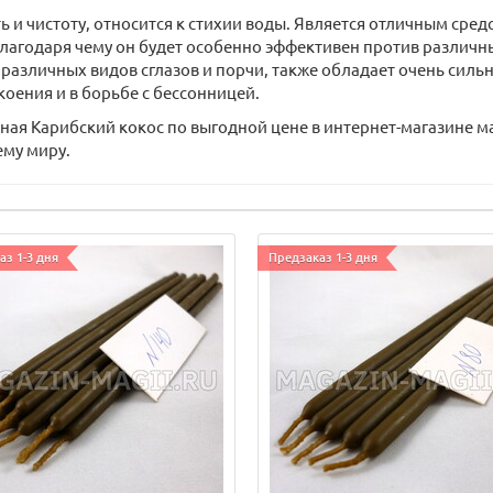
 и чистоту, относится к стихии воды. Является отличным сред
благодаря чему он будет особенно эффективен против различны
ю различных видов сглазов и порчи, также обладает очень си
оения и в борьбе с бессонницей.
ная Карибский кокос по выгодной цене в интернет-магазине м
ему миру.
аз 1-3 дня
Предзаказ 1-3 дня