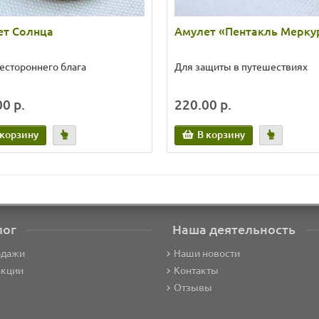
ет Солнца
Амулет «Пентакль Мерку
естороннего блага
Для защиты в путешествиях
0 р.
220.00 р.
 корзину
В корзину
лог
Наша деятельность
одажи
Наши новости
акции
Контакты
Отзывы