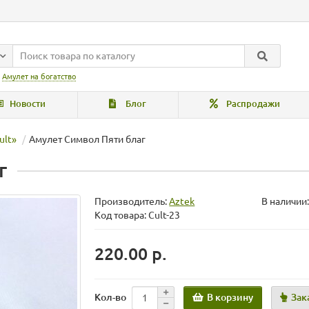
:
Амулет на богатство
Новости
Блог
Распродажи
ult»
Амулет Символ Пяти благ
г
Производитель:
Aztek
В наличии:
Код товара: Cult-23
220.00 р.
В корзину
Зак
Кол-во