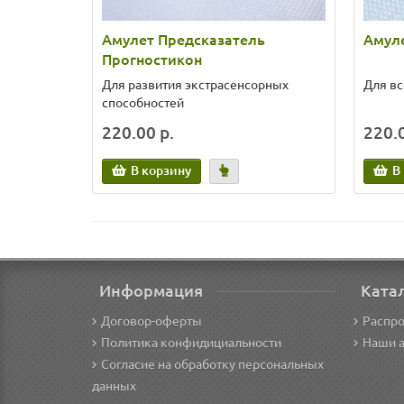
Амулет Предсказатель
Амул
Прогностикон
Для развития экстрасенсорных
Для вс
способностей
220.00 р.
220.0
В корзину
В
Информация
Ката
Договор-оферты
Распр
Политика конфидициальности
Наши 
Согласие на обработку персональных
данных