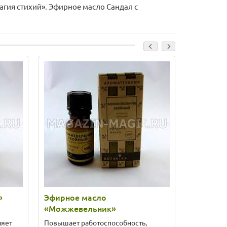
агия стихий». Эфирное масло Сандал с
»
Эфирное масло
Эфирное
«Можжевельник»
ляет
Повышает работоспособность,
Усиливает 