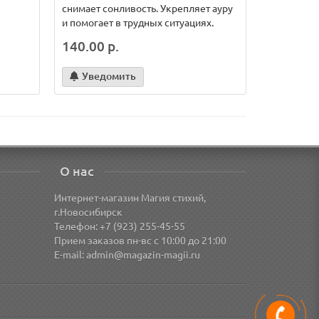
снимает сонливость. Укрепляет ауру
используе
и помогает в трудных ситуациях.
денег.
140.00 р.
350.00 
Уведомить
Уведо
О нас
Интернет-магазин Магия стихий,
г.Новосибирск
Телефон: +7 (923) 255-45-55
Прием заказов пн-вс с 10:00 до 21:00
E-mail:
admin@magazin-magii.ru