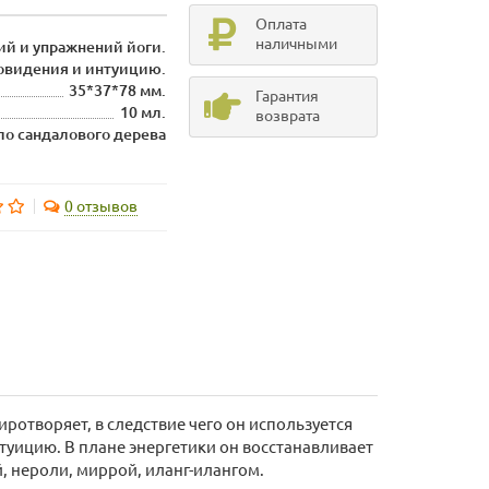
Оплата
наличными
ий и упражнений йоги.
овидения и интуицию.
35*37*78 мм.
Гарантия
10 мл.
возврата
о сандалового дерева
0 отзывов
ротворяет, в следствие чего он используется
туицию. В плане энергетики он восстанавливает
, нероли, миррой, иланг-илангом.